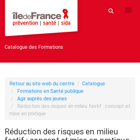
Aller au menu principal
Aller au contenu principal
Personnaliser l'interface
Toggl
Rechercher u
Catalogue des Formations
Retour au site web du centre
Catalogue
Formations en Santé publique
Agir auprès des jeunes
Réduction des risques en milieu festif : concept et
mise en pratique
Réduction des risques en milieu