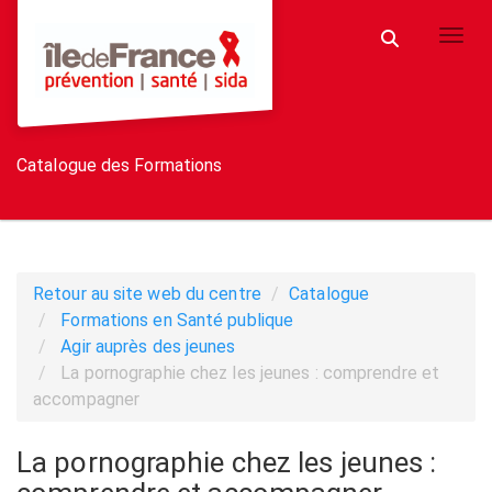
Aller au menu principal
Aller au contenu principal
Personnaliser l'interface
Toggl
Rechercher u
Catalogue des Formations
Retour au site web du centre
Catalogue
Formations en Santé publique
Agir auprès des jeunes
La pornographie chez les jeunes : comprendre et
accompagner
La pornographie chez les jeunes :