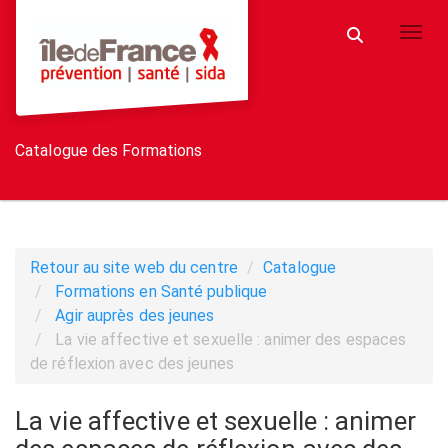
Aller au menu principal
Aller au contenu principal
Personnaliser l'interface
Toggl
Rechercher u
Catalogue des Formations
Retour au site web du centre
Catalogue
Formations en Santé publique
Agir auprès des jeunes
La vie affective et sexuelle : animer des espaces
de réflexion avec des jeunes
La vie affective et sexuelle : animer