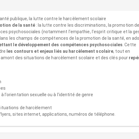
té publique, la lutte contre le harcèlement scolaire
otion de la santé
: la lutte contre les discriminations, la promotion de
s psychosociales (notamment l'empathie, l'esprit critique et la ge
 dans les champs de compétences de la promotion de la santé, en ad
rmettant le développement des compétences psychosociales
. Cette
dre
les contours et enjeux liés au harcèlement scolaire
, tout en
 amont des situations de harcèlement scolaire et des clés pour
repé
in
ées
à l'orientation sexuelle ou à l'identité de genre
 situations de harcèlement
flyers, sites internet, applications, numéros de téléphone.