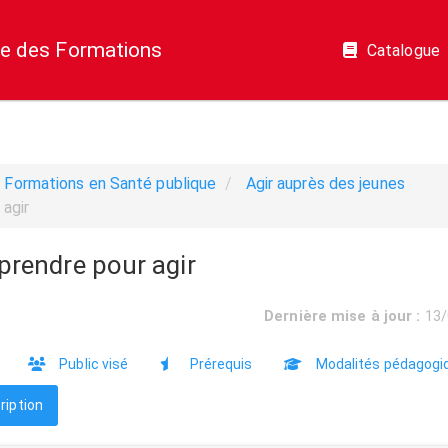
e des Formations
Catalogue
Formations en Santé publique
Agir auprès des jeunes
agir
prendre pour agir
Dernière mise à jour :
13/
Public visé
Prérequis
Modalités pédagogi
ription