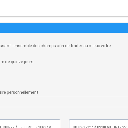
ssant l'ensemble des champs afin de traiter au mieux votre
m de quinze jours.
du 09/12/27 à 09:30 au 10/12/27 à