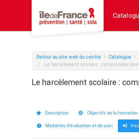
Aller au menu principal
Aller au contenu principal
Personnaliser l'interface
Catalogu
Retour au site web du centre
Catalogue
Le harcèlement scolaire : comprendre pour 
Le harcèlement scolaire : com
Description
Objectifs de la formation
Modalités d'évaluation et de suivi
Insc