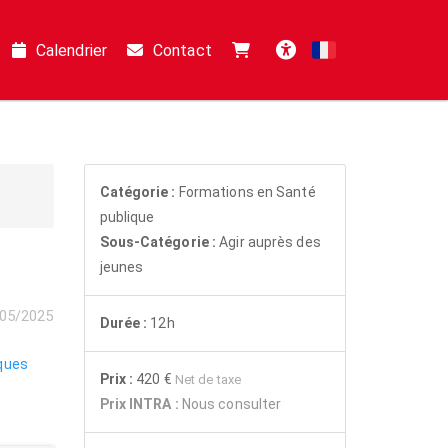
Calendrier
Contact
Français
Accessibilité
Catégorie :
Formations en Santé
publique
Sous-Catégorie :
Agir auprès des
jeunes
05/2025
Durée :
12h
ques
Prix :
420 €
Net de taxe
Prix INTRA :
Nous consulter