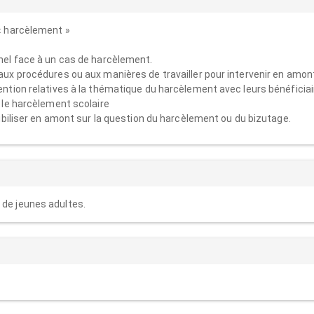
« harcèlement »
nel face à un cas de harcèlement.
x procédures ou aux manières de travailler pour intervenir en amont
ntion relatives à la thématique du harcèlement avec leurs bénéficia
 le harcèlement scolaire
ibiliser en amont sur la question du harcèlement ou du bizutage.
 de jeunes adultes.