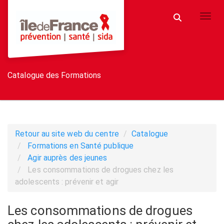
Aller au menu principal
Aller au contenu principal
Personnaliser l'interface
Toggl
Rechercher u
Catalogue des Formations
Retour au site web du centre
Catalogue
Formations en Santé publique
Agir auprès des jeunes
Les consommations de drogues chez les
adolescents : prévenir et agir
Les consommations de drogues