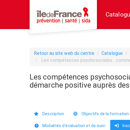
Aller au menu principal
Aller au contenu principal
Personnaliser l'interface
Catalogu
Retour au site web du centre
Catalogue
Les compétences psychosociales : comment
Les compétences psychosocial
démarche positive auprès des
Description
Objectifs de la formation
Modalités d'évaluation et de suivi
Insc