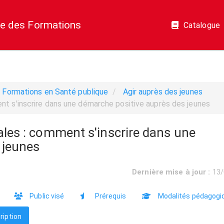
e des Formations
Catalogue
Formations en Santé publique
Agir auprès des jeunes
 s'inscrire dans une démarche positive auprès des jeunes
es : comment s'inscrire dans une
 jeunes
Dernière mise à jour :
13/
Public visé
Prérequis
Modalités pédagogi
ription