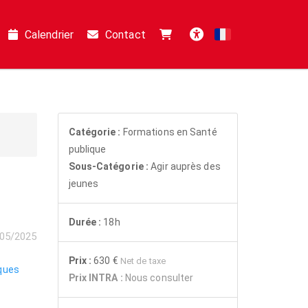
Calendrier
Contact
Français
Accessibilité
Catégorie :
Formations en Santé
publique
Sous-Catégorie :
Agir auprès des
jeunes
Durée :
18h
05/2025
Prix :
630 €
Net de taxe
ques
Prix INTRA :
Nous consulter