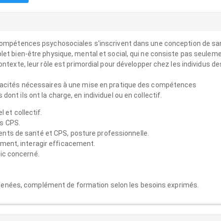
 compétences psychosociales s'inscrivent dans une conception de sa
let bien-être physique, mental et social, qui ne consiste pas seulem
ntexte, leur rôle est primordial pour développer chez les individus de
pacités nécessaires à une mise en pratique des compétences
nt ils ont la charge, en individuel ou en collectif.
et collectif.
es CPS.
ents de santé et CPS, posture professionnelle.
ement, interagir efficacement.
lic concerné.
 menées, complément de formation selon les besoins exprimés.