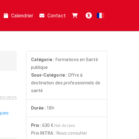
Calendrier
Contact
Français
Accessibilité
Catégorie :
Formations en Santé
publique
Sous-Catégorie :
Offre à
destination des professionnels de
santé
05/2025
Durée :
18h
ques
Prix :
630 €
Net de taxe
Prix INTRA :
Nous consulter