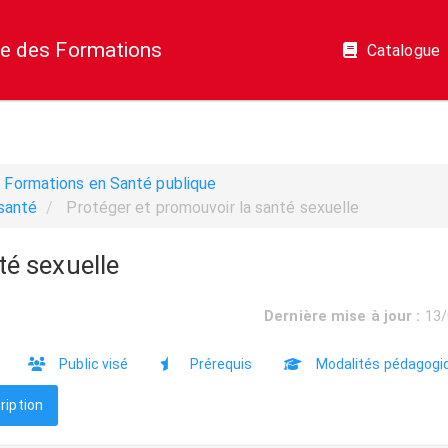
e des Formations
Catalogue
Formations en Santé publique
 santé
Protéger et promouvoir la santé sexuelle
té sexuelle
Dernière mise à jour :
13/
Public visé
Prérequis
Modalités pédagogi
ription