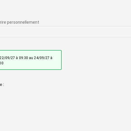
00
e :