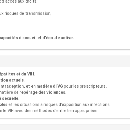
t d'accès aux droits.
aux risques de transmission,
apacités d'accueil et d'écoute active.
épatites et du VIH
.
ntion actuels
.
ntraception, et en matière d'IVG
pour les prescripteurs.
 matière de
repérage des violences
.
é sexuelle
.
ibles
et les situations à risques d'exposition aux infections.
r le VIH avec des méthodes d'entretien appropriées.