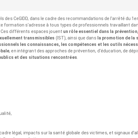
ls des CeGIDD, dans le cadre des recommandations de l'arrêté du 1er j
e formation s'adresse à tous types de professionnels travaillant da
. Ces différents espaces jouent
un rôle essentiel dans la prévention,
exuellement transmissibles
(IST), ainsi que dans
la promotion de la 
ssionnels les connaissances, les compétences et les outils néces
obale
, en intégrant des approches de prévention, d'éducation, de dép
publics et des situations rencontrées
.
ualité,
 cadre légal, impacts sur la santé globale des victimes, et signaux d'al