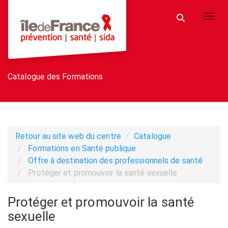
Aller au menu principal
Aller au contenu principal
Personnaliser l'interface
Toggl
Rechercher u
Catalogue des Formations
Retour au site web du centre
Catalogue
Formations en Santé publique
Offre à destination des professionnels de santé
Protéger et promouvoir la santé sexuelle
Protéger et promouvoir la santé
sexuelle