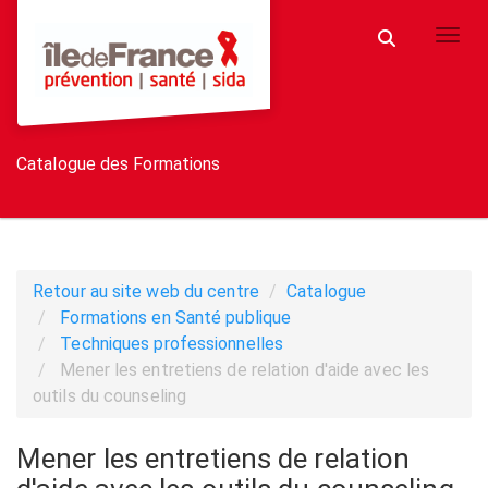
Aller au menu principal
Aller au contenu principal
Personnaliser l'interface
Toggl
Rechercher u
Catalogue des Formations
Retour au site web du centre
Catalogue
Formations en Santé publique
Techniques professionnelles
Mener les entretiens de relation d'aide avec les
outils du counseling
Mener les entretiens de relation