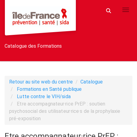
Aller au menu principal
Aller au contenu principal
Personnaliser l'interface
Toggl
Rechercher u
Catalogue des Formations
Retour au site web du centre
Catalogue
Formations en Santé publique
Lutte contre le VIH/sida
Etre accompagnateur·rice PrEP : soutien
psychosocial des utilisateur·rice·s de la prophylaxie
pré-exposition
Etre accompagnateur·rice PrEP :