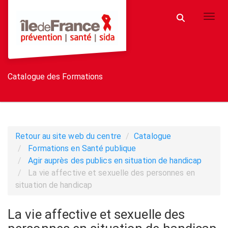
Aller au menu principal
Aller au contenu principal
Personnaliser l'interface
Toggl
Rechercher u
Catalogue des Formations
Retour au site web du centre
Catalogue
Formations en Santé publique
Agir auprès des publics en situation de handicap
La vie affective et sexuelle des personnes en
situation de handicap
La vie affective et sexuelle des